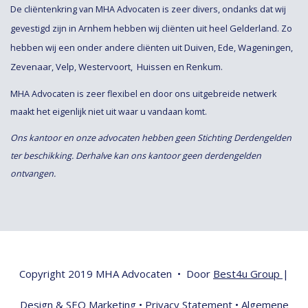
De cliëntenkring van MHA Advocaten is zeer divers, ondanks dat wij
Arnhem
Gelderland
gevestigd zijn in
hebben wij cliënten uit heel
. Zo
Duiven
Ede
Wageningen
hebben wij een onder andere cliënten uit
,
,
,
Zevenaar
Velp
Westervoort
Huissen
Renkum.
,
,
,
en
MHA Advocaten is zeer flexibel en door ons uitgebreide netwerk
maakt het eigenlijk niet uit waar u vandaan komt.
Ons kantoor en onze advocaten hebben geen Stichting Derdengelden
ter beschikking. Derhalve kan ons kantoor geen derdengelden
ontvangen.
Copyright 2019 MHA Advocaten • Door
Best4u Group
|
Design &
SEO Marketing
•
Privacy Statement
•
Algemene