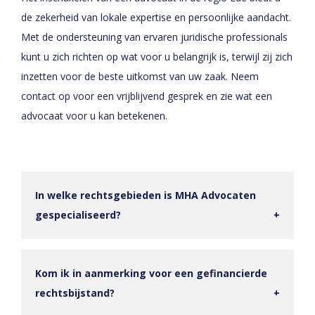
de zekerheid van lokale expertise en persoonlijke aandacht.
Met de ondersteuning van ervaren juridische professionals
kunt u zich richten op wat voor u belangrijk is, terwijl zij zich
inzetten voor de beste uitkomst van uw zaak. Neem
contact op voor een vrijblijvend gesprek en zie wat een
advocaat voor u kan betekenen.
In welke rechtsgebieden is MHA Advocaten
gespecialiseerd?
MHA Advocaten, een advocatenkantoor gevestigd in
Ede, is gespecialiseerd in verschillende
Kom ik in aanmerking voor een gefinancierde
rechtsgebieden. Wij bieden deskundige juridische
rechtsbijstand?
bijstand op het gebied van personen- en familierecht,
In bepaalde gevallen kunt u in aanmerking komen
strafrecht, asiel- en vreemdelingenrecht, letselschade