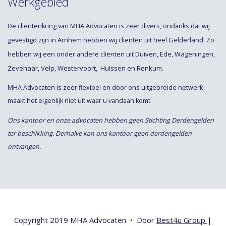
Werkgebied
De cliëntenkring van MHA Advocaten is zeer divers, ondanks dat wij
Arnhem
Gelderland
gevestigd zijn in
hebben wij cliënten uit heel
. Zo
Duiven
Ede
Wageningen
hebben wij een onder andere cliënten uit
,
,
,
Zevenaar
Velp
Westervoort
Huissen
Renkum.
,
,
,
en
MHA Advocaten is zeer flexibel en door ons uitgebreide netwerk
maakt het eigenlijk niet uit waar u vandaan komt.
Ons kantoor en onze advocaten hebben geen Stichting Derdengelden
ter beschikking. Derhalve kan ons kantoor geen derdengelden
ontvangen.
Copyright 2019 MHA Advocaten • Door
Best4u Group
|